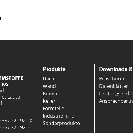
9
Produkte
Downloads & 
MMSTOFFE
Dach
Broschüren
. KG
Wand
Datenblätter
nd
Boden
Leistungserkl
et Lauta
Keller
Ansprechpartn
 1
Formteile
Industrie- und
 357 22 - 921-0
Sonderprodukte
 357 22 - 921-